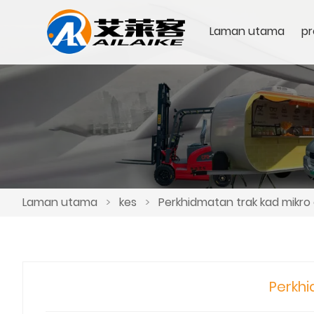
Laman utama
pr
Laman utama
>
kes
>
Perkhidmatan trak kad mikro 
Perkhi