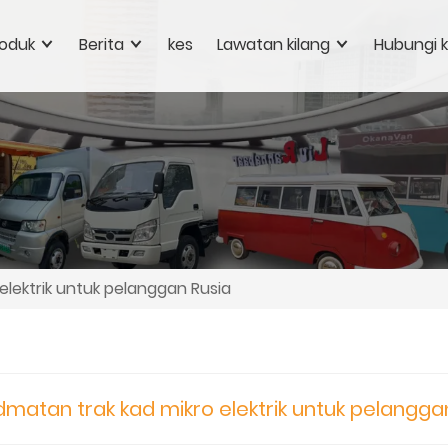
oduk
Berita
kes
Lawatan kilang
Hubungi 
elektrik untuk pelanggan Rusia
dmatan trak kad mikro elektrik untuk pelangga