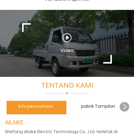
Video
TENTANG KAMI
Info perusahaan
pabrik Tampilan
AILAIKE
Weifang Alaike Electric Technology Co., Ltd. terletak di