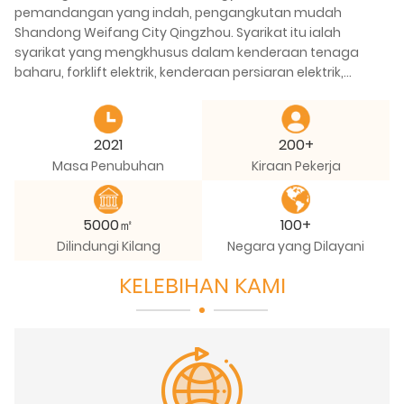
pemandangan yang indah, pengangkutan mudah
Shandong Weifang City Qingzhou. Syarikat itu ialah
syarikat yang mengkhusus dalam kenderaan tenaga
baharu, forklift elektrik, kenderaan persiaran elektrik,
kenderaan pengangkutan elektrik dan peralatan
mekanikal khas lain dan kenderaan rekreasi elektrik.
Syarikat itu mempunyai kimpalan, salutan, elektroforesis,
2021
200+
pemasangan, pengecapan dan empat bengkel
Masa Penubuhan
Kiraan Pekerja
pengeluaran proses automotif yang lain. Dengan pusat
pemprosesan Longmen, pusat pemprosesan menegak
dan pelbagai penyelidikan saintifik termaju, peralatan
5000㎡
100+
pengeluaran berpuluh-puluh set, kapasiti pembuatan dan
Dilindungi Kilang
Negara yang Dilayani
pemprosesan dalam tahap lanjutan industri.
KELEBIHAN KAMI