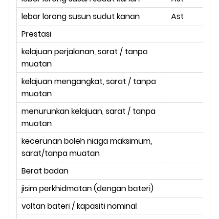
lebar lorong susun sudut kanan
Ast
m
Prestasi
kelajuan perjalanan, sarat / tanpa
km
muatan
kelajuan mengangkat, sarat / tanpa
m
muatan
menurunkan kelajuan, sarat / tanpa
m
muatan
kecerunan boleh niaga maksimum,
%
sarat/tanpa muatan
Berat badan
jisim perkhidmatan (dengan bateri)
kg
voltan bateri / kapasiti nominal
V