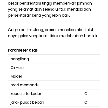
besar berprestasi tinggi memberikan jaminan
yang selamat dan selesa untuk mendaki dan
persekitaran kerja yang lebih baik.
Garpu bertetulang, proses menekan plat keluli,
daya galas yang kuat, tidak mudah ubah bentuk.
Parameter asas
pengilang
Ciri-ciri
un
Model
mod memandu
kapasiti terkadar
Q
kg
jarak pusat beban
C
m