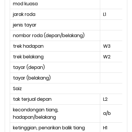
mod kuasa
jarak roda
L1
m
jenis tayar
nombor roda (depan/belakang)
trek hadapan
W3
m
trek belakang
W2
m
tayar (depan)
tayar (belakang)
Saiz
tak terjual depan
L2
m
kecondongan tiang,
a/b
°
hadapan/belakang
ketinggian, penarikan balik tiang
H1
m