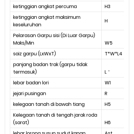
ketinggian angkat percuma
H3
m
ketinggian angkat maksimum
H
m
keseluruhan
Pelarasan Garpu sisi (Di Luar Garpu)
m
Maks/Min
W5
saiz garpu (LxWxT)
T*W*L4
m
panjang badan trak (garpu tidak
m
termasuk)
L＇
lebar badan lori
W1
m
jejari pusingan
R
m
kelegaan tanah di bawah tiang
H5
m
Kelegaan tanah di tengah jarak roda
m
(sarat)
H6
lebar lorong susun sudut kanan
Ast
m