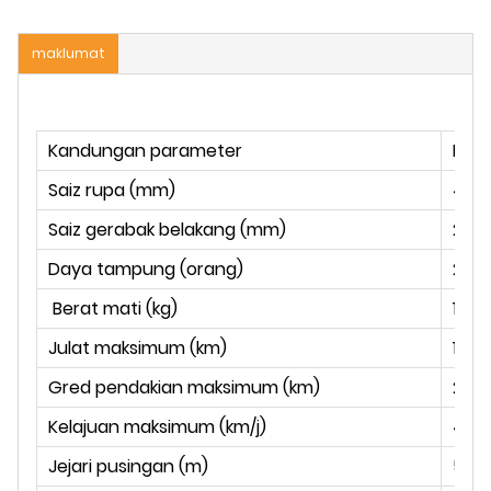
maklumat
Kandungan parameter
Nila
Saiz rupa (mm)
420
Saiz gerabak belakang (mm)
260
Daya tampung (orang)
2
Berat mati (kg)
1000
Julat maksimum (km)
100
Gred pendakian maksimum (km)
20%*
Kelajuan maksimum (km/j)
45-
Jejari pusingan (m)
5.2