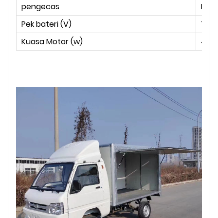
pengecas
Peng
Pek bateri (V)
72v
Kuasa Motor (w)
4000