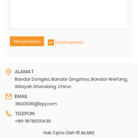
Menyerahkan
Dasar privasi
ALAMAT
Bandar Dongxia, Bandar Qingzhou, Bandar Weifang,
Wilayah Shandong, China
EMAIL
360010151@qq.com
TELEPON
+86-18765131439
Hak Cipta Oleh © AILAIKE